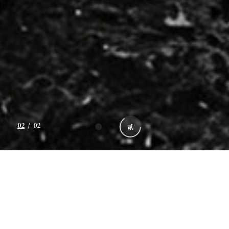
02
/
02
贰