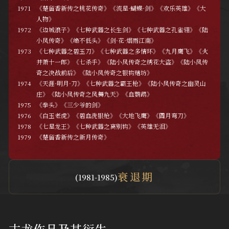
1971
《楚留香新传之桃花传奇》《流星·蝴蝶·剑》《欢乐英雄》《大
人物》
​1972
《边城浪子》《七种武器之长生剑》《七种武器之孔雀翎》《陆
小凤传奇》《绝不低头》《剑·花·烟雨江南》
​1973
《七种武器之碧玉刀》《七种武器之多情环》《九月鹰飞》《火
并萧十一郎》《七杀手》《陆小凤传奇之绣花大盗》《陆小凤传
奇之决战前后》《陆小凤传奇之银钩赌坊》
​1974
《天涯·明月·刀》《七种武器之霸王枪》《陆小凤传奇之幽灵山
庄》《陆小凤传奇之凤舞九天》《血鹦鹉》
​1975
《拳头》《三少爷的剑》
​1976
《白玉老虎》《碧血洗银枪》《大地飞鹰》《圆月弯刀》
​1978
《七星龙王》《七种武器之离别钩》《英雄无泪》
​1979
《楚留香新传之新月传奇》
衰退期
(1981-1985)