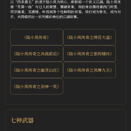
以“四条眉毛”的浪子陆小凤为核心，串联起一个侠义江湖。陆小凤凭
借“灵犀一指”与过人的智慧、屡破奇案，他的身边围绕着西门吹雪、
司空摘星、花满楼、叶孤城等个性鲜明的侠客。他们或为挚友，或为对
手，共同编织出一系列精彩绝伦的江湖故事。
《陆小凤传奇》
《陆小凤传奇之绣花大盗》
《陆小凤传奇之决战前后》
《陆小凤传奇之银钩赌坊》
《陆小凤传奇之幽灵山庄》
《陆小凤传奇之凤舞九天》
《陆小凤传奇之剑神一笑》
七种武器