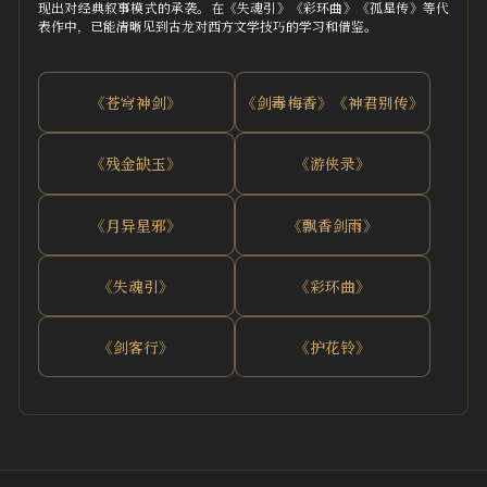
现出对经典叙事模式的承袭。在《失魂引》《彩环曲》《孤星传》等代
表作中，已能清晰见到古龙对西方文学技巧的学习和借鉴。
《苍穹神剑》
《剑毒梅香》《神君别传》
《残金缺玉》
《游侠录》
《月异星邪》
《飘香剑雨》
《失魂引》
《彩环曲》
《剑客行》
《护花铃》