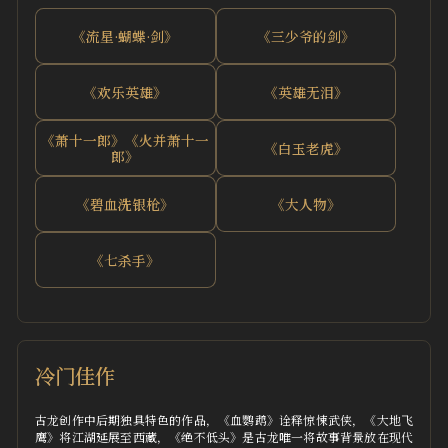
《流星·蝴蝶·剑》
《三少爷的剑》
《欢乐英雄》
《英雄无泪》
《萧十一郎》《火并萧十一
《白玉老虎》
郎》
《碧血洗银枪》
《大人物》
《七杀手》
冷门佳作
古龙创作中后期独具特色的作品，《血鹦鹉》诠释惊悚武侠，《大地飞
鹰》将江湖延展至西藏，《绝不低头》是古龙唯一将故事背景放在现代