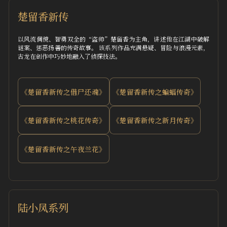
楚留香新传
以风流倜傥、智勇双全的“盗帅”楚留香为主角，讲述他在江湖中破解
谜案、惩恶扬善的传奇故事。 该系列作品充满悬疑、冒险与浪漫元素，
古龙在创作中巧妙地融入了侦探技法。
《楚留香新传之借尸还魂》
《楚留香新传之蝙蝠传奇》
《楚留香新传之桃花传奇》
《楚留香新传之新月传奇》
《楚留香新传之午夜兰花》
陆小凤系列