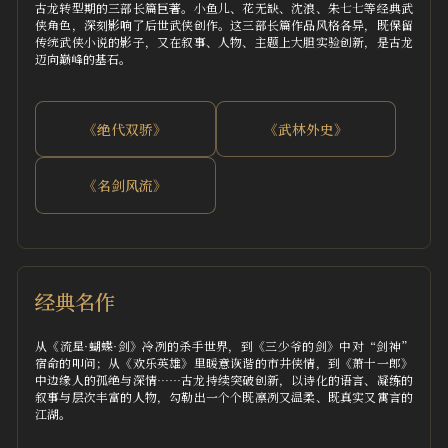
古龙转型期的三部长篇巨著。小鱼儿、花无缺、沈浪、朱七七等经典武
侠角色，深刻影响了后世武侠创作。这三部长篇作品风格各异，既保留
传统武侠小说的影子，又在叙事、人物、主题上大胆实验创新，是古龙
迈向巅峰的基石。
《绝代双骄》
《武林外史》
《名剑风流》
经典名作
从《流星·蝴蝶·剑》冷冽的杀手世界，到《三少爷的剑》中对“剑神”
宿命的叩问；从《欢乐英雄》里暖意诙谐的市井侠情，到《萧十一郎》
中边缘人的孤绝与深情……古龙持续突破创新，以诗化的语言、凝练的
叙事与层次丰富的人物，勾勒出一个个既凛冽又温柔、既真实又寓言的
江湖。