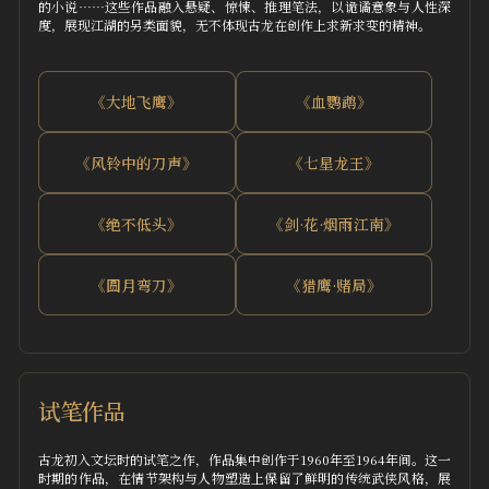
的小说……这些作品融入悬疑、惊悚、推理笔法，以诡谲意象与人性深
度，展现江湖的另类面貌，无不体现古龙在创作上求新求变的精神。
《大地飞鹰》
《血鹦鹉》
《风铃中的刀声》
《七星龙王》
《绝不低头》
《剑·花·烟雨江南》
《圆月弯刀》
《猎鹰·赌局》
试笔作品
古龙初入文坛时的试笔之作，作品集中创作于1960年至1964年间。这一
时期的作品，在情节架构与人物塑造上保留了鲜明的传统武侠风格，展