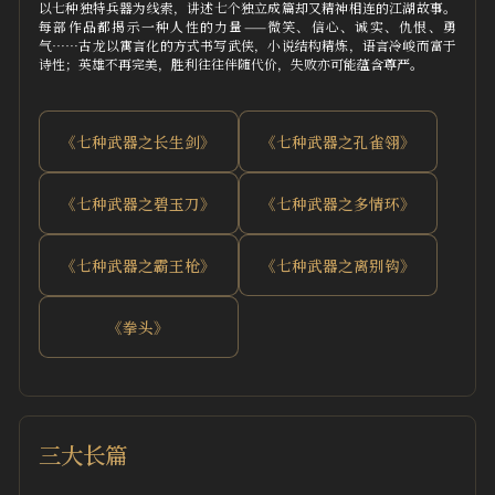
以七种独特兵器为线索，讲述七个独立成篇却又精神相连的江湖故事。
每部作品都揭示一种人性的力量——微笑、信心、诚实、仇恨、勇
气……古龙以寓言化的方式书写武侠，小说结构精炼，语言冷峻而富于
诗性；英雄不再完美，胜利往往伴随代价，失败亦可能蕴含尊严。
《七种武器之长生剑》
《七种武器之孔雀翎》
《七种武器之碧玉刀》
《七种武器之多情环》
《七种武器之霸王枪》
《七种武器之离别钩》
《拳头》
三大长篇