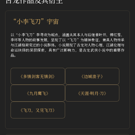
古龙作品及其衍生
“小李飞刀”宇宙
以“小李飞刀”李寻欢为起点，涵盖从其本人与后继者叶开、傅红雪、
李坏等人物的故事发展，呈现了以“飞刀”为精神象征、兼具人物传承
与江湖格局变迁的小说群体。小说展现了古龙对人物心理、江湖伦理与
命运抉择的深层探索，具有广泛影响力，是古龙武侠小说中的重要作
品。
《多情剑客无情剑》
《边城浪子》
《九月鹰飞》
《天涯·明月·刀》
《飞刀，又见飞刀》