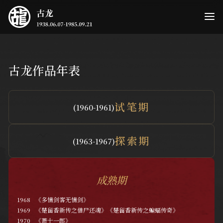
古龙作品年表
试笔期
(1960-1961)
探索期
(1963-1967)
成熟期
​1968
《多情剑客无情剑》
1969
《楚留香新传之借尸还魂》《楚留香新传之蝙蝠传奇》
1970
《萧十一郎》